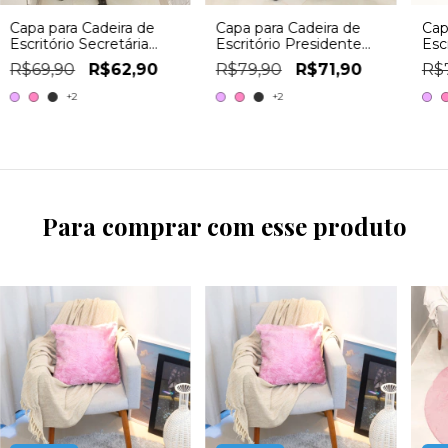
Capa para Cadeira de
Capa para Cadeira de
Cap
Escritório Secretária
Escritório Presidente
Esc
Pelo Curto
Marilyn
Pel
R$69,90
R$62,90
R$79,90
R$71,90
R$
+2
+2
Para comprar com esse produto