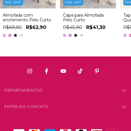
10
%
OFF
10
%
OFF
10
Almofada com
Capa para Almofada
Tap
enchimento Pelo Curto
Pelo Curto
Qua
150
R$69,90
R$62,90
R$45,90
R$41,30
R$
+2
+2
DEPARTAMENTOS
ENTRE EM CONTATO