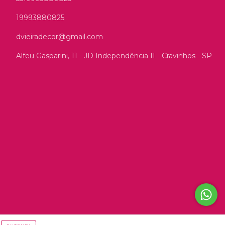
19993880825
dvieiradecor@gmail.com
Alfeu Gasparini, 11 - JD Independência II - Cravinhos - SP