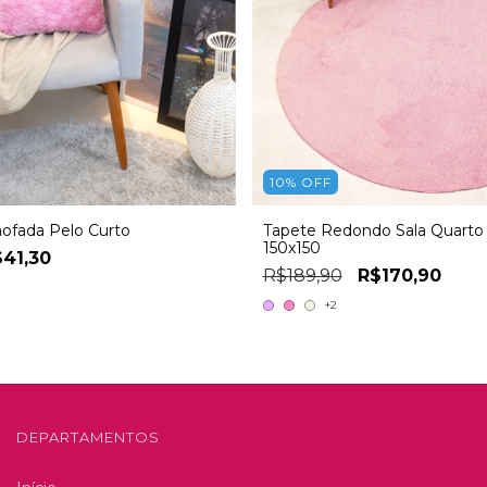
10
%
OFF
ofada Pelo Curto
Tapete Redondo Sala Quarto 
150x150
41,30
R$189,90
R$170,90
+2
DEPARTAMENTOS