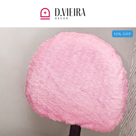
10
%
OFF