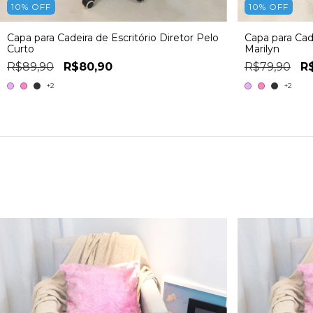
10
%
OFF
10
%
OFF
Capa para Cadeira de Escritório Diretor Pelo
Capa para Cad
Curto
Marilyn
R$89,90
R$80,90
R$79,90
R
+2
+2