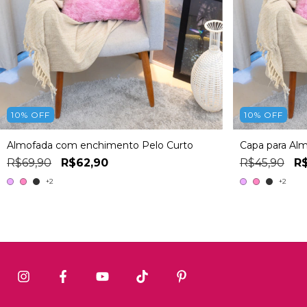
10
%
OFF
10
%
OFF
Almofada com enchimento Pelo Curto
Capa para Alm
R$69,90
R$62,90
R$45,90
R$
+2
+2